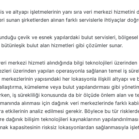
sis ve altyapı işletmelerinin yanı sıra veri merkezi hizmeti
ri sunan şirketlerden alınan farklı servislerle ihtiyaçlar doğ
ulunduğu çevik ve esnek yapılardaki bulut servisleri, bölgesel 
 bütünleşik bulut alan hizmetleri gibi çözümler sunar.
eri merkezi hizmeti alındığında bilgi teknolojileri üzerinde
ezleri üzerinden yapılan operasyonla sağlanan temel iş sürekl
 merkezlerinin yapısındaki her lokasyonla ilişkili altyapı ve 
allaştırma, kümeleme veya bulut yapılandırması gibi yönetim t
rken, iş sürekliliği konusunda da bir ölçüde önlem alan ve t
zamanında alınması için dağınık veri merkezlerinde farklı ka
a etkilerinin analiz edilmesi gerekir. Böylece bu tür riskler
 dağınık bilişim teknolojileri kaynaklarının yapılandırılması
k kapasitesinin risksiz lokasyonlardan sağlanmasıyla işletmen