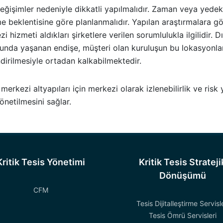
işimler nedeniyle dikkatli yapılmalıdır. Zaman veya yedeklil
e beklentisine göre planlanmalıdır. Yapılan araştırmalara gö
 hizmeti aldıkları şirketlere verilen sorumlulukla ilgilidir. D
unda yaşanan endişe, müşteri olan kuruluşun bu lokasyonlar
ndirilmesiyle ortadan kalkabilmektedir.
erkezi altyapıları için merkezi olarak izlenebilirlik ve risk
etilmesini sağlar.
Kritik Tesis Yönetimi
Kritik Tesis Strateji
Dönüşümü
CFM
Tesis Dijitalleştirme Servisle
Tesis Ömrü Servisleri