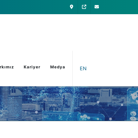
İletişim
My Otomatica
info@otomatica
rkımız
Kariyer
Medya
EN
a Sayfa
Kritik Tesis Dijitalizasyonu
Akıllı IoT
-