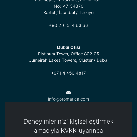
No:147, 34870
Kartal / İstanbul / Türkiye
+90 216 514 63 66
Dubai Ofisi
Platinum Tower, Office 802-05
Jumeirah Lakes Towers, Cluster / Dubai
+971 4 450 4817
info@otomatica.com
Deneyimlerinizi kişiselleştirmek
Kıbrıs Ofisi
83 Okullar Yolu, Küçük Kaymaklı
amacıyla KVKK uyarınca
Lefkoşa / Kuzey Kıbrıs Türk Cumhuriyeti